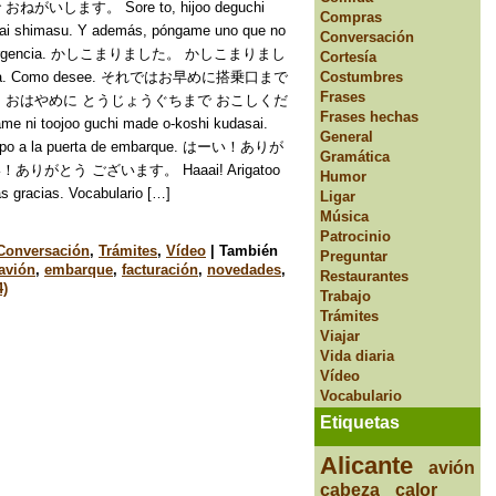
いします。 Sore to, hijoo deguchi
Compras
gai shimasu. Y además, póngame uno que no
Conversación
de emergencia. かしこまりました。 かしこまりまし
Cortesía
hita. Como desee. それではお早めに搭乗口まで
Costumbres
Frases
 おはやめに とうじょうぐちまで おこしくだ
Frases hechas
 ni toojoo guchi made o-koshi kudasai.
General
empo a la puerta de embarque. はーい！ありが
Gramática
がとう ございます。 Haaai! Arigatoo
Humor
s gracias. Vocabulario […]
Ligar
Música
Patrocinio
Conversación
,
Trámites
,
Vídeo
|
También
Preguntar
avión
,
embarque
,
facturación
,
novedades
,
Restaurantes
4)
Trabajo
Trámites
Viajar
Vida diaria
Vídeo
Vocabulario
Etiquetas
Alicante
avión
cabeza
calor