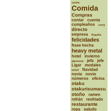
coche
Comida
Compras
contar
cuenta
cumpleaños
curry
directo
empresa
España
felicidades
frase hecha
heavy metal
hotel
invierno
jefa
jefe
japonesa
Ligar
modales
Navidad
móvil
novia
novio
números
oficina
otaku
otakurisumasu
otoño
ramen
refrán
resfriado
restaurante
ropa
saludo