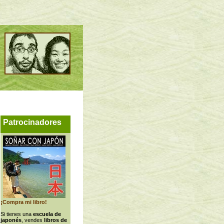
Patrocinadores
¡Compra mi libro!
Si tienes una
escuela de
japonés
, vendes
libros de