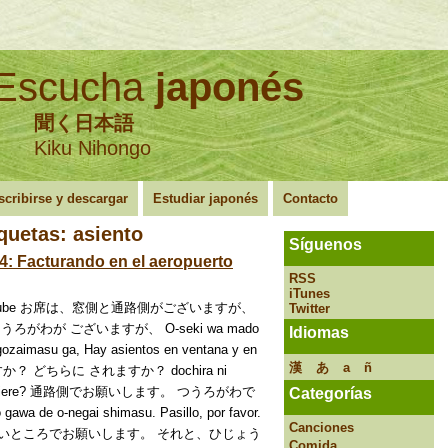
Escucha
japonés
聞く日本語
Kiku Nihongo
scribirse y descargar
Estudiar japonés
Contacto
iquetas:
asiento
Síguenos
: Facturando en el aeropuerto
RSS
iTunes
en YouTube お席は、窓側と通路側がございますが、
Twitter
がわが ございますが、 O-seki wa mado
Idiomas
gozaimasu ga, Hay asientos en ventana y en
漢
あ
a
ñ
すか？ どちらに されますか？ dochira ni
l prefiere? 通路側でお願いします。 つうろがわで
Categorías
de o-negai shimasu. Pasillo, por favor.
Canciones
いところでお願いします。 それと、ひじょう
Comida