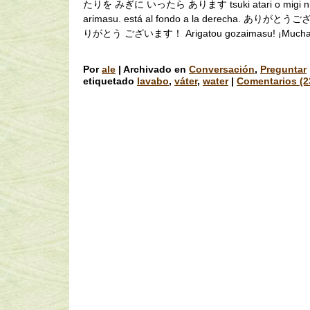
たりを みぎに いったら あります tsuki atari o migi ni i
arimasu. está al fondo a la derecha. ありが
りがとう ございます！ Arigatou gozaimasu! ¡Muchas 
Por
ale
|
Archivado en
Conversación
,
Preguntar
etiquetado
lavabo
,
váter
,
water
|
Comentarios (2