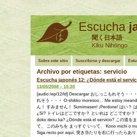
Escucha
j
聞く日本語
Kiku Nihongo
Sobre este sitio
Suscribirse y descargar
Estu
Archivo por etiquetas:
servicio
Escucha japonés 12: ¿Dónde está el servic
13/05/2008 – 15:20
[audio:/ep/12/ld] Descargar おしっこもれそう
れそう・・・ O-shikko moresoo… Me estoy me
ん！ すみません！ Sumimasen! ¡Perdone! はい？ は
¿Sí? トイレはどこですか？ といれは どこですか？ Toi
doko desu ka? ¿Dónde está el servicio? こ
て、 このみちを まっすぐ いって、 Kono michi o massu
Siga recto por aquí, 突き当たりを右に行ったら