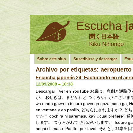
Escucha
j
聞く日本語
Kiku Nihongo
Sobre este sitio
Suscribirse y descargar
Estu
Archivo por etiquetas:
aeropuerto
Escucha japonés 24: Facturando en el aer
12/09/2008 – 10:38
Descargar | Ver en YouTube お席は、窓側と
が、 おせきは、まどがわと つうろがわが ございますが、
wa mado gawa to tsuuro gawa ga gozaimasu ga, Ha
en ventana y en pasillo, どちらにされますか？ 
すか？ dochira ni saremasu ka? ¿cuál prefier
します。 つうろがわで おねがいします。 Tsuuro gawa
negai shimasu. Pasillo, por favor. それと、