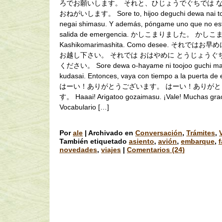
ろでお願いします。 それと、ひじょうでぐちでは 
おねがいします。 Sore to, hijoo deguchi dewa nai to
negai shimasu. Y además, póngame uno que no est
salida de emergencia. かしこまりました。 か
Kashikomarimashita. Como desee. それでは
お越し下さい。 それでは おはやめに とうじょうぐ
ください。 Sore dewa o-hayame ni toojoo guchi ma
kudasai. Entonces, vaya con tiempo a la puerta de
はーい！ありがとうございます。 はーい！ありがと
す。 Haaai! Arigatoo gozaimasu. ¡Vale! Muchas grac
Vocabulario […]
Por
ale
|
Archivado en
Conversación
,
Trámites
,
También etiquetado
asiento
,
avión
,
embarque
,
novedades
,
viajes
|
Comentarios (24)