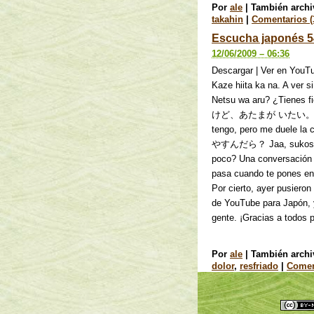
Por
ale
|
También arch
takahin
|
Comentarios (
Escucha japonés 54
12/06/2009 – 06:36
Descargar | Ver e
Kaze hiita ka na. A 
Netsu wa aru? ¿Ti
けど、あたまが いたい。 Netsu w
tengo, pero me du
やすんだら？ Jaa, sukoshi 
poco? Una conversación c
pasa cuando te pones en
Por cierto, ayer pusiero
de YouTube para Japón, y
gente. ¡Gracias a todos 
Por
ale
|
También arch
dolor
,
resfriado
|
Comen