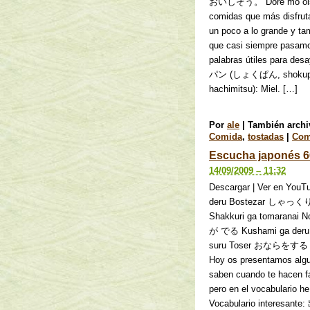
おいしそう。 Dore mo oishis
comidas que más disfru
un poco a lo grande y t
que casi siempre pasam
palabras útiles para des
パン (しょくぱん, shokupa
hachimitsu): Miel. […]
Por
ale
|
También arch
Comida
,
tostadas
|
Com
Escucha japonés 6
14/09/2009 – 11:32
Descargar | Ver en
deru Bostezar 
Shakkuri ga tomaran
が でる Kushami ga de
suru Toser おならをする お
Hoy os presentamos algu
saben cuando te hacen fa
pero en el vocabulario he 
Vocabulario interesante