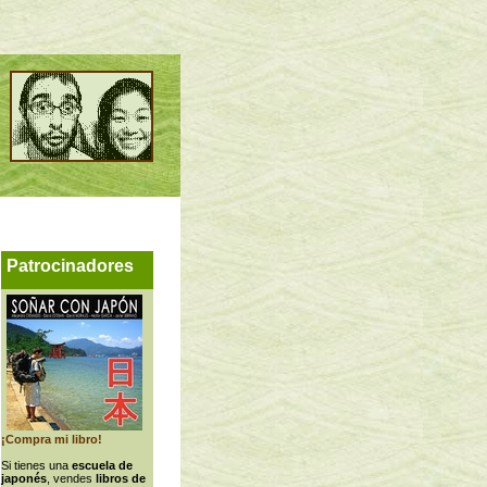
Patrocinadores
¡Compra mi libro!
Si tienes una
escuela de
japonés
, vendes
libros de