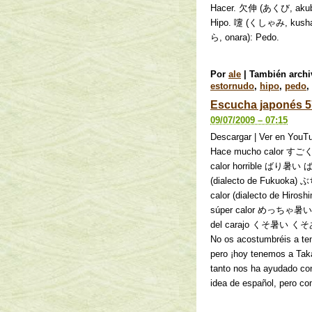
Hacer. 欠伸 (あくび, akub
Hipo. 嚔 (くしゃみ, kusham
ら, onara): Pedo.
Por
ale
|
También arch
estornudo
,
hipo
,
pedo
,
Escucha japonés 5
09/07/2009 – 07:15
Descargar | Ver en 
Hace mucho calor す
calor horrible ばり暑い ば
(dialecto de Fukuoka
calor (dialecto de H
súper calor めっちゃ暑い 
del carajo くそ暑い くそあつ
No os acostumbréis a te
pero ¡hoy tenemos a Taka
tanto nos ha ayudado con
idea de español, pero co