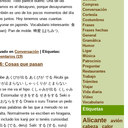
oo. Todo parece bueno. Una de las
Compras
tamos es el desayuno, porque desayunamos
Conversación
ambién es uno de los pocos momentos del día
Cortesía
os juntos. Hoy tenemos unas cuantas
Costumbres
ayunar en japonés. Vocabulario interesante: 食
Frases
Frases hechas
n): Pan de molde. 蜂蜜 (はちみつ,
General
Gramática
Humor
Ligar
ivado en
Conversación
|
Etiquetas:
Música
entarios (19)
Patrocinio
6: Cosas que pasan
Preguntar
Restaurantes
Trabajo
 YouTube あくびが出る あくびが でる Akubi ga
Trámites
しゃっくりが止まらない しゃっくりが とまらない
Viajar
ai No se me va el hipo くしゃみが出る くしゃみ
Vida diaria
ru Estornudar せきをする せきをする Seki o
Vídeo
ならをする Onara o suru Tirarse un pedo
Vocabulario
nas palabras de las que a menudo no se
Etiquetas
lta. Normalmente se escriben en hiragana,
Alicante
incluido los kanji por si tenéis curiosidad.
avión
: 出る (でる, deru): Salir. する (する, suru):
cabeza
calor