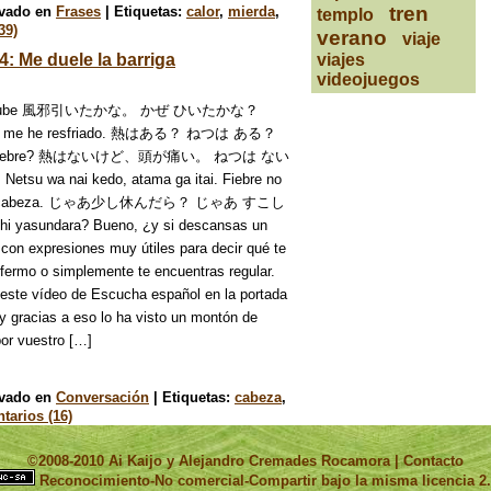
tren
ivado en
Frases
|
Etiquetas:
calor
,
mierda
,
templo
39)
verano
viaje
: Me duele la barriga
viajes
videojuegos
n YouTube 風邪引いたかな。 かぜ ひいたかな？
ver si me he resfriado. 熱はある？ ねつは ある？
enes fiebre? 熱はないけど、頭が痛い。 ねつは ない
a nai kedo, atama ga itai. Fiebre no
ele la cabeza. じゃあ少し休んだら？ じゃあ すこし
yasundara? Bueno, ¿y si descansas un
on expresiones muy útiles para decir qué te
fermo o simplemente te encuentras regular.
n este vídeo de Escucha español en la portada
 gracias a eso lo ha visto un montón de
por vuestro […]
ivado en
Conversación
|
Etiquetas:
cabeza
,
tarios (16)
©2008-2010 Ai Kaijo y Alejandro Cremades Rocamora
|
Contacto
Reconocimiento-No comercial-Compartir bajo la misma licencia 2