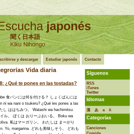
Escucha
japonés
聞く日本語
Kiku Nihongo
scribirse y descargar
Estudiar japonés
Contacto
tegrorías
Vida diaria
Síguenos
: ¿Qué te pones en las tostadas?
RSS
iTunes
Twitter
en YouTube 食パンには何を付ける？ しょくぱんには
Idiomas
a nani o tsukeru? ¿Qué les pones a las
し ははちみつ。 Watashi wa hachimitsu.
漢
あ
a
ñ
ブオイル。 ぼくは おりーぶおいる。 Boku wa
Categorías
eite de oliva. 私はマーガリン。 わたしは まーがり
Canciones
arin. Yo, margarina. どれも美味しそう。 どれも
Comida