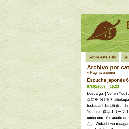
Sobre este sitio
Su
Archivo por ca
«
Página anterior
Escucha japonés 68
07/10/2009 – 16:23
Descargar | Ver 
なにをつける？ Shokupan ni w
tostadas? 私は蜂蜜。 わた
Yo, miel. 僕はオリー
oriibu oiru. Yo, ac
ん。 Watashi wa maag