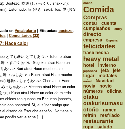
coche
i): Bostezo. 吃逆 (しゃっくり, shakkuri):
Comida
i): Estornudo. 咳 (せき, seki): Tos. 屁 (おな
Compras
contar
cuenta
cumpleaños
curry
ivado en
Vocabulario
|
Etiquetas:
bostezo
,
directo
tos
|
Comentarios (33)
empresa
España
7: Hace calor
felicidades
frase hecha
YouTube とても暑い とてもあつい Totemo atsui
heavy metal
ごく暑い すごくあつい Sugoku atsui Hace un
hotel
invierno
りあつい Bari atsui Hace mucho calor
jefa
jefe
japonesa
) ぶち暑い ぶちあつい Buchi atsui Hace mucho
Ligar
modales
Navidad
iroshima) 超暑い ちょうあつい Choo atsui Hace
móvil
novia
novio
めっちゃあつい Meccha atsui Hace un calor
números
oficina
い Kuso atsui Hace un calor de mierda
otaku
ner chicos tan guapos en Escucha japonés,
otakurisumasu
hin con nosotros! Sí, el súper amigo que
otoño
ramen
 el diseño de Escucha español. No tiene ni
refrán
resfriado
mo podéis ver le echa […]
restaurante
ropa
saludo