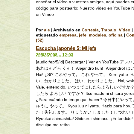
enseñar el vídeo a vuestros amigos, aquí puedes en
código para postearlo: Nuestro vídeo en YouTube N
en Vimeo
Por
ale
|
Archivado en
Cortesía
,
Trabajo
,
Vídeo
|
etiquetado
empresa
,
jefe
,
modales
,
oficina
|
Com
(52)
Escucha japonés 5: Mi jefa
29/03/2008 – 12:03
[audio:/ep/5/ld] Descargar | Ver en YouTube
あれはんどろ くん！ Alejandro kun! ¡Alejandro!
Hai! ¿Sí? これやって。 これ やって。 Kore yatte. Ha
い、分かりました。 はい、わかりました。 Hai, wakari
Vale, entendido. いつまでにしたらよろしいです
したら よろしい ですか？ Itsu made ni shitara yoroshi
¿Para cuándo lo tengo que hacer? 今日中にや
ゅうに やって。 Kyou juu ni yatte. Hazlo para ho
た！失礼します。 りょうかい しました！しつれい 
Ryoukai shimashita! Shitsurei shimasu. ¡Entendido!
disculpa me retiro.