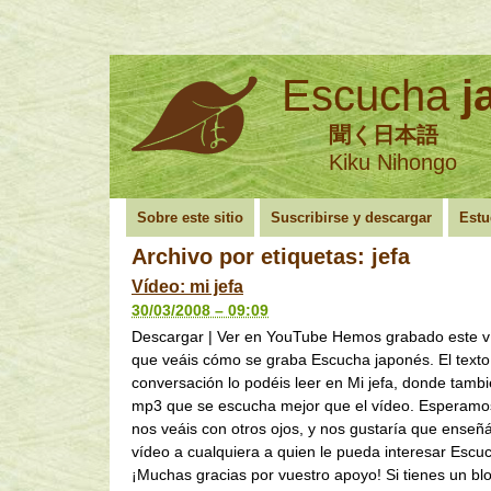
Escucha
j
聞く日本語
Kiku Nihongo
Sobre este sitio
Suscribirse y descargar
Estu
Archivo por etiquetas:
jefa
Vídeo: mi jefa
30/03/2008 – 09:09
Descargar | Ver en YouTube Hemos grabado este v
que veáis cómo se graba Escucha japonés. El texto
conversación lo podéis leer en Mi jefa, donde tambi
mp3 que se escucha mejor que el vídeo. Esperamo
nos veáis con otros ojos, y nos gustaría que enseñ
vídeo a cualquiera a quien le pueda interesar Escu
¡Muchas gracias por vuestro apoyo! Si tienes un b