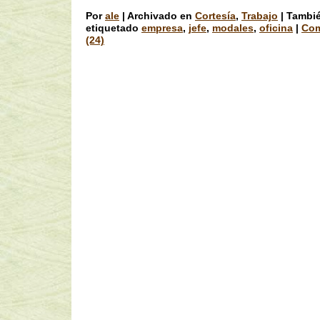
Por
ale
|
Archivado en
Cortesía
,
Trabajo
|
Tambi
etiquetado
empresa
,
jefe
,
modales
,
oficina
|
Com
(24)