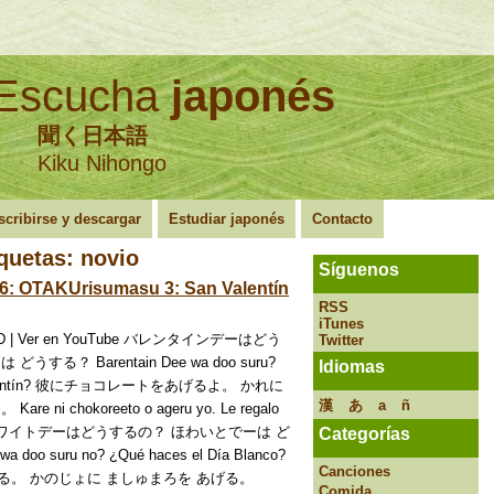
Escucha
japonés
聞く日本語
Kiku Nihongo
scribirse y descargar
Estudiar japonés
Contacto
iquetas:
novio
Síguenos
6: OTAKUrisumasu 3: San Valentín
RSS
iTunes
ar HD | Ver en YouTube バレンタインデーはどう
Twitter
する？ Barentain Dee wa doo suru?
Idiomas
n Valentín? 彼にチョコレートをあげるよ。 かれに
漢
あ
a
ñ
ni chokoreeto o ageru yo. Le regalo
ovio. ホワイトデーはどうするの？ ほわいとでーは ど
Categorías
doo suru no? ¿Qué haces el Día Blanco?
Canciones
。 かのじょに ましゅまろを あげる。
Comida