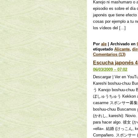
Kanojo ni mashumaro o a
episodio es sobre el día 
japonés que tiene efecto
cosas por ejemplo a tu n
los vídeos del […]
Por
ale
|
Archivado en
etiquetado
Alicante
,
dir
Comentarios (13)
Escucha japonés 41
06/03/2009 – 07:02
Descargar | Ver e
Kareshi boshuu-ch
う Kanojo boshuu-c
ぼしゅうちゅう Kekkon aite 
casarme スポンサー募
boshuu-chuu Buscamos p
(かれし, kareshi): Novio
para hacer algo. 彼女 (か
«ella». 結婚 (けっこん, ke
Compañero. スポンサー (すぽ