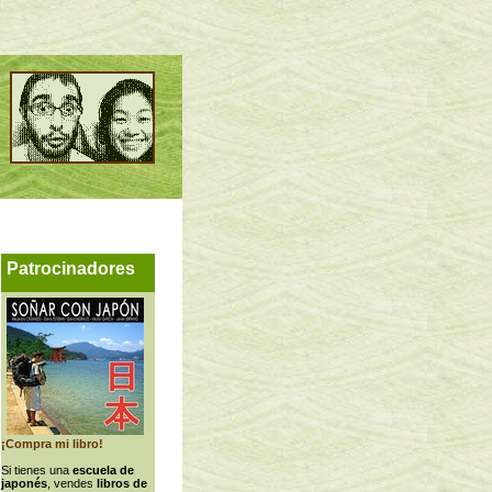
Patrocinadores
¡Compra mi libro!
Si tienes una
escuela de
japonés
, vendes
libros de