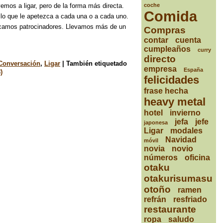
coche
emos a ligar, pero de la forma más directa.
Comida
lo que le apetezca a cada una o a cada uno.
scamos patrocinadores. Llevamos más de un
Compras
contar
cuenta
cumpleaños
curry
directo
Conversación
,
Ligar
|
También etiquetado
empresa
España
)
felicidades
frase hecha
heavy metal
hotel
invierno
jefa
jefe
japonesa
Ligar
modales
Navidad
móvil
novia
novio
números
oficina
otaku
otakurisumasu
otoño
ramen
refrán
resfriado
restaurante
ropa
saludo