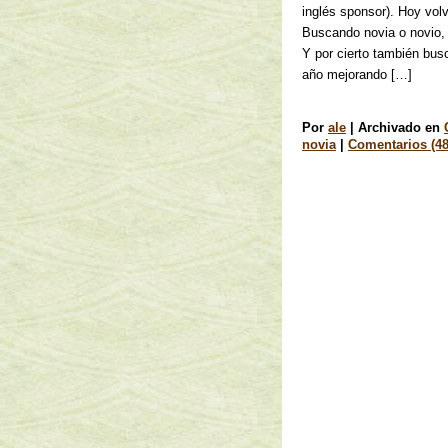
inglés sponsor). Hoy volv
Buscando novia o novio, 
Y por cierto también bu
año mejorando […]
Por
ale
|
Archivado en
novia
|
Comentarios (48