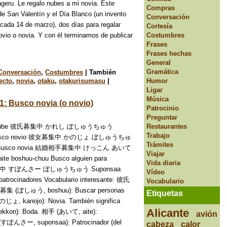
geru. Le regalo nubes a mi novia. Este
Compras
de San Valentín y el Día Blanco (un invento
Conversación
 cada 14 de marzo), dos días para regalar
Cortesía
ovio o novia. Y con él terminamos de publicar
Costumbres
Frases
Frases hechas
General
Gramática
Conversación
,
Costumbres
|
También
Humor
ecto
,
novia
,
otaku
,
otakurisumasu
|
Ligar
Música
: Busco novia (o novio)
Patrocinio
Preguntar
Restaurantes
n YouTube 彼氏募集中 かれし ぼしゅうちゅう
Trabajo
uu Busco novio 彼女募集中 かのじょ ぼしゅうちゅ
Trámites
huu Busco novia 結婚相手募集中 けっこん あいて
Viajar
boshuu-chuu Busco alguien para
Vida diaria
集中 すぽんさー ぼしゅうちゅう Suponsaa
Vídeo
atrocinadores Vocabulario interesante: 彼氏
Vocabulario
. 募集 (ぼしゅう, boshuu): Buscar personas
Etiquetas
のじょ, kanojo): Novia. También significa
Alicante
kkon): Boda. 相手 (あいて, aite):
avión
んさー, suponsaa): Patrocinador (del
cabeza
calor