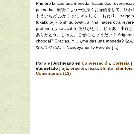
Primero lanzas una moneda, haces dos reverencias
palmadas, 最後にもう一度深くお辞儀をして、終わ
もういちど ふかく おじぎをして、 おわり。 saigo ni mo
fukaku o-jiki o shite, owari. al final haces otra rever
profunda, y se acabó. ありがとう。じゃあ、小
ありがとう。じゃあ、こぜに ちょうだい？ Arigatou. Ja
choodai? Gracias. Y… ¿me das una moneda
なんでやねん！ Nandeyanen! ¿Pero de […]
Por
ale
|
Archivado en
Conversación
,
Cortesía
|
etiquetado
jinja
,
oración
,
rezar
,
shinto
,
shintoí
Comentarios (13)