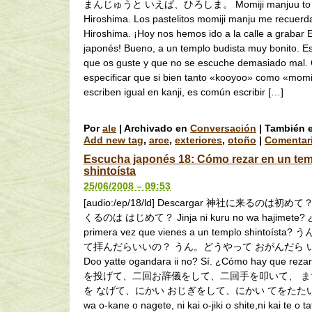
まんじゅうと いえば、ひろしま。 Momiji manjuu to i
Hiroshima. Los pastelitos momiji manju me recuerd
Hiroshima. ¡Hoy nos hemos ido a la calle a grabar
japonés! Bueno, a un templo budista muy bonito. 
que os guste y que no se escuche demasiado mal. 
especificar que si bien tanto «kooyoo» como «momi
escriben igual en kanji, es común escribir […]
Por
ale
|
Archivado en
Conversación
|
También e
Add new tag
,
arce
,
exteriores
,
otoño
|
Comentari
Escucha japonés 18: Cómo rezar en un te
shintoísta
25/06/2008 – 09:53
[audio:/ep/18/ld] Descargar 神社に来るのは初
くるのは はじめて？ Jinja ni kuru no wa hajimete? ¿
primera vez que vienes a un templo shintoíst
て拝んだらいいの？ うん。どうやって おがんだら い
Doo yatte ogandara ii no? Sí. ¿Cómo hay que 
を投げて、二回お辞儀をして、二回手を叩いて、 ま
を なげて、にかい おじぎをして、にかい てをたたい
wa o-kane o nagete, ni kai o-jiki o shite,ni kai te o ta