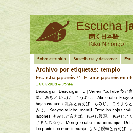
Escucha
j
聞く日本語
Kiku Nihongo
Sobre este sitio
Suscribirse y descargar
Estu
Archivo por etiquetas:
templo
Escucha japonés 71: El arce japonés en ot
13/11/2009 – 15:44
Descargar | Descargar HD | Ver en YouTube
葉。 あきと いえば、こうよう。 Aki to ieba, kooyoo. 
hojas caducas. 紅葉と言えば、もみじ。 こうよう
みじ。 Kooyoo to ieba, momiji. Entre las hojas caduc
japonés. もみじと言えば、もみじ饅頭。 もみじと
じまんじゅう。 Momiji to ieba, momiji manjuu. Del a
los pastelitos momiji manju. もみじ饅頭と言え