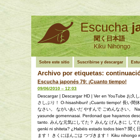
Escucha
j
聞く日本語
Kiku Nihongo
Sobre este sitio
Suscribirse y descargar
Estu
Archivo por etiquetas:
continuaci
Escucha japonés 79: ¡Cuanto tiempo!
09/06/2010 – 12:03
Descargar | Descargar HD | Ver en YouTube
さしぶり！ O-hisashiburi! ¡Cuanto tiempo! 
なさい。 ながいあいだ やすんで ごめんなさい。 Nagai
yasunde gomennasai. Perdonad que hayamos des
tanto. みんな元気にしてた？ みんな げんきに してた？
genki ni shiteta? ¿Habéis estado todos bien
ます！ きくにほんごは つづきます！ Kiku nihongo 