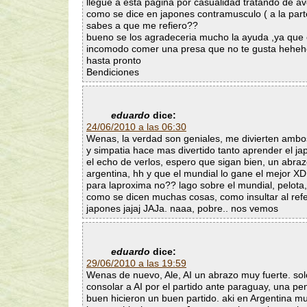
llegue a esta pagina por casualidad tratando de av
como se dice en japones contramusculo ( a la part
sabes a que me refiero??
bueno se los agradeceria mucho la ayuda ,ya que
incomodo comer una presa que no te gusta hehe
hasta pronto
Bendiciones
eduardo
dice:
24/06/2010 a las 06:30
Wenas, la verdad son geniales, me divierten ambos
y simpatia hace mas divertido tanto aprender el ja
el echo de verlos, espero que sigan bien, un abra
argentina, hh y que el mundial lo gane el mejor X
para laproxima no?? lago sobre el mundial, pelota
como se dicen muchas cosas, como insultar al refe
japones jajaj JAJa. naaa, pobre.. nos vemos
eduardo
dice:
29/06/2010 a las 19:59
Wenas de nuevo, Ale, AI un abrazo muy fuerte. sol
consolar a AI por el partido ante paraguay, una pe
buen hicieron un buen partido. aki en Argentina m