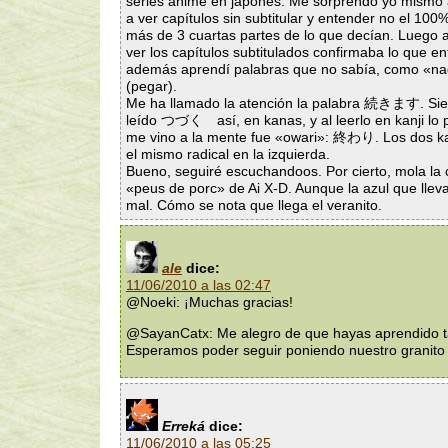
series anime en japonés. Me sorprendo yo mismo
a ver capítulos sin subtitular y entender no el 100
más de 3 cuartas partes de lo que decían. Luego a
ver los capítulos subtitulados confirmaba lo que en
además aprendí palabras que no sabía, como «n
(pegar).
Me ha llamado la atención la palabra 続きます. Si
leído つづく así, en kanas, y al leerlo en kanji lo 
me vino a la mente fue «owari»: 終わり. Los dos ka
el mismo radical en la izquierda.
Bueno, seguiré escuchandoos. Por cierto, mola la
«peus de porc» de Ai X-D. Aunque la azul que lleva
mal. Cómo se nota que llega el veranito.
ale
dice:
11/06/2010 a las 02:47
@Noeki: ¡Muchas gracias!
@SayanCatx: Me alegro de que hayas aprendido t
Esperamos poder seguir poniendo nuestro granito
Erreká
dice:
11/06/2010 a las 05:25