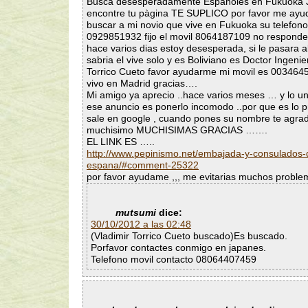
Busca desesperadamente Españoles en Fukuoka
encontre tu pàgina TE SUPLICO por favor me ayud
buscar a mi novio que vive en Fukuoka su telefono
0929851932 fijo el movil 8064187109 no respond
hace varios dias estoy desesperada, si le pasara a
sabria el vive solo y es Boliviano es Doctor Ingenie
Torrico Cueto favor ayudarme mi movil es 00346
vivo en Madrid gracias….
Mi amigo ya aprecio ..hace varios meses … y lo u
ese anuncio es ponerlo incomodo ..por que es lo 
sale en google , cuando pones su nombre te agra
muchisimo MUCHISIMAS GRACIAS …….
EL LINK ES …..
http://www.pepinismo.net/embajada-y-consulados-
espana/#comment-25322
por favor ayudame ,,, me evitarias muchos proble
mutsumi
dice:
30/10/2012 a las 02:48
(Vladimir Torrico Cueto buscado)Es buscado.
Porfavor contactes conmigo en japanes.
Telefono movil contacto 08064407459