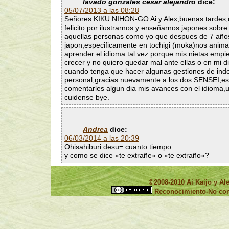
lavado gonzales cesar alejandro
dice:
05/07/2013 a las 08:28
Señores KIKU NIHON-GO Ai y Alex,buenas tardes,
felicito por ilustrarnos y enseñarnos japones sobre
aquellas personas como yo que despues de 7 año
japon,especificamente en tochigi (moka)nos anim
aprender el idioma tal vez porque mis nietas empi
crecer y no quiero quedar mal ante ellas o en mi d
cuando tenga que hacer algunas gestiones de indo
personal,gracias nuevamente a los dos SENSEI,e
comentarles algun dia mis avances con el idioma,
cuidense bye.
Andrea
dice:
06/03/2014 a las 20:39
Ohisahiburi desu= cuanto tiempo
y como se dice «te extrañe» o «te extraño»?
©2008-2010 Ai Kaijo y 
Reconocimiento-No come