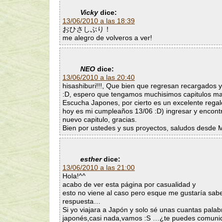
Vicky
dice:
13/06/2010 a las 18:39
おひさしぶり！
me alegro de volveros a ver!
NEO
dice:
13/06/2010 a las 20:40
hisashiburi!!!, Que bien que regresan recargados 
:D, espero que tengamos muchisimos capitulos m
Escucha Japones, por cierto es un excelente rega
hoy es mi cumpleaños 13/06 :D) ingresar y encont
nuevo capitulo, gracias.
Bien por ustedes y sus proyectos, saludos desde 
esther
dice:
13/06/2010 a las 21:00
Hola!^^
acabo de ver esta página por casualidad y
esto no viene al caso pero esque me gustaría sabe
respuesta…
Si yo viajara a Japón y solo sé unas cuantas palab
japonés,casi nada,vamos :S …¿te puedes comuni