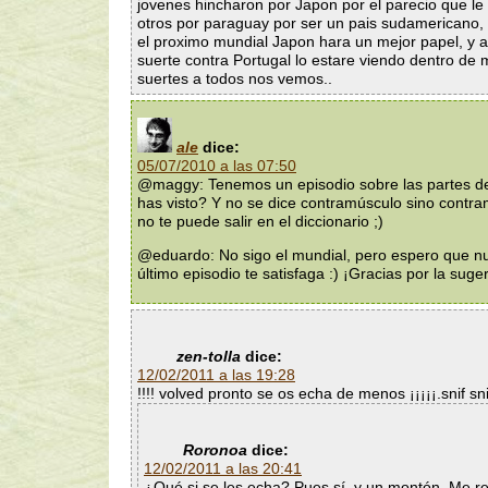
jovenes hincharon por Japon por el parecio que le
otros por paraguay por ser un pais sudamericano, 
el proximo mundial Japon hara un mejor papel, y a
suerte contra Portugal lo estare viendo dentro de 
suertes a todos nos vemos..
ale
dice:
05/07/2010 a las 07:50
@maggy: Tenemos un episodio sobre las partes del
has visto? Y no se dice contramúsculo sino contra
no te puede salir en el diccionario ;)
@eduardo: No sigo el mundial, pero espero que n
último episodio te satisfaga :) ¡Gracias por la suge
zen-tolla
dice:
12/02/2011 a las 19:28
!!!! volved pronto se os echa de menos ¡¡¡¡¡.snif sni
Roronoa
dice:
12/02/2011 a las 20:41
¿Qué si se les echa? Pues sí, y un montón. Me re