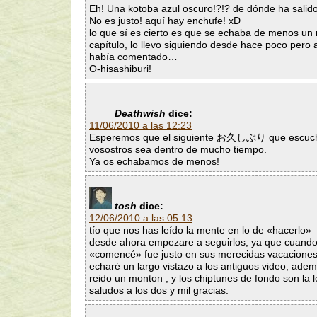
Eh! Una kotoba azul oscuro!?!? de dónde ha salid
No es justo! aquí hay enchufe! xD
lo que sí es cierto es que se echaba de menos un
capítulo, lo llevo siguiendo desde hace poco pero
había comentado…
O-hisashiburi!
Deathwish
dice:
11/06/2010 a las 12:23
Esperemos que el siguiente お久しぶり que escuc
vosostros sea dentro de mucho tiempo.
Ya os echabamos de menos!
tosh
dice:
12/06/2010 a las 05:13
tío que nos has leído la mente en lo de «hacerlo»
desde ahora empezare a seguirlos, ya que cuand
«comencé» fue justo en sus merecidas vacaciones 
echaré un largo vistazo a los antiguos video, ade
reido un monton , y los chiptunes de fondo son la 
saludos a los dos y mil gracias.