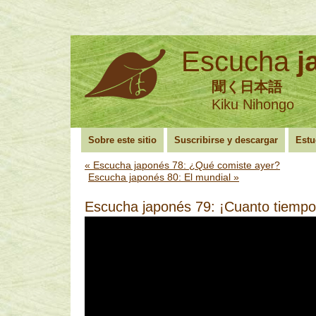
Escucha
j
聞く日本語
Kiku Nihongo
Sobre este sitio
Suscribirse y descargar
Estu
«
Escucha japonés 78: ¿Qué comiste ayer?
Escucha japonés 80: El mundial
»
Escucha japonés 79: ¡Cuanto tiempo