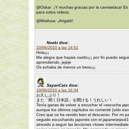
@Oskar: ¡Y muchas gracias por la camisetaca! Es 
para estos vídeos.
@Misifusa: ¡Arigatō!
Noeki
dice:
10/06/2010 a las 14:51
Hola¡¡¡
Me alegra que hayais vuelto¡¡¡ por fin puedo segui
aprendiendo, jejeje
Os echaba de menos un beso¡¡¡
SayanCatx
dice:
10/06/2010 a las 16:34
お久しぶり！
また「聞く日本語」を聞ける！うれしい！
Tenía ganas de volver a escuchar el «escucha jap
aunque los últimos capítulos no comenté (sólo esc
Creo que os ha venido bien el descanso. Por mi pa
seguido escuchando japonés con el japanesepod
atrevido a seguir las lecciones «lower intermediate