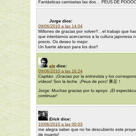
Fantásticas camisetas las dos… PEUS DE POOO
Jorge
dice:
09/06/2010 a las 14:04
Millones de gracias por volver!!…el trabajo que hac
que intentamos acercarnos a la cultura japonesa n
precio. Os deseo lo mejor.
Un fuerte abrazo para los dos!!
ale
dice:
09/06/2010 a las 16:24
Capitán: ¡Gracias por la entrevista y los correspon
vídeos! Son la leche. ¡Peus de porc! 豚足！
Jorge: Muchas gracias por tu apoyo. ¡El espectác
continuar!
Erick
dice:
10/06/2010 a las 00:03
me alegra saber que no he descubierto este proy
de muerto!