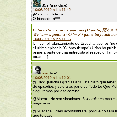
Misifusa
dice:
10/06/2010 a las 11:42
¡Mata mi ni kite ne!
O-hisashiburi!!!!!
Entrevista: Escucha japonés (1ª parte) 
タビュー ♫ pepino ペピーノ / game boy rock ba
10/06/2010 a las 11:55
[…] con el relanzamiento de Escucha japonés (no 
el último episodio “Cuánto tiempo“) Urías ha publi
primera parte de una entrevista al respecto. Tamb
otras […]
ale
dice:
10/06/2010 a las 12:01
@Erick: ¡Muchas gracias a ti! Está claro que tene
de episodios y solera es parte de Todo Lo Que Mol
Seguiremos por ese camino.
@Alberto: No son sinónimos.
Shibaraku
es más co
nagai aida
.
@SPaganel: Pues acostúmbrate, porque no será la
que te pase.