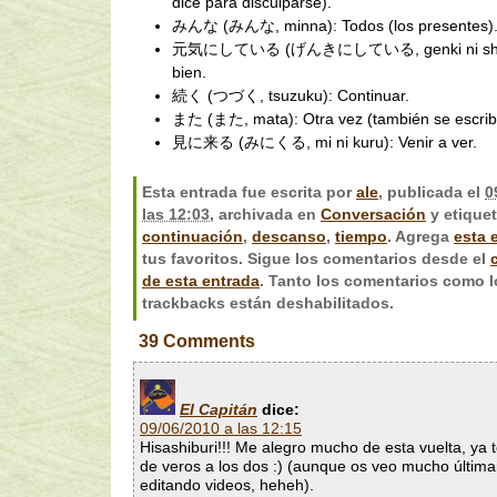
dice para disculparse).
みんな (みんな, minna): Todos (los presentes)
元気にしている (げんきにしている, genki ni shitei
bien.
続く (つづく, tsuzuku): Continuar.
また (また, mata): Otra vez (también se escri
見に来る (みにくる, mi ni kuru): Venir a ver.
Esta entrada fue escrita por
ale
, publicada el
0
las 12:03
, archivada en
Conversación
y etique
continuación
,
descanso
,
tiempo
. Agrega
esta 
tus favoritos. Sigue los comentarios desde el
de esta entrada
. Tanto los comentarios como l
trackbacks están deshabilitados.
39
Comments
El Capitán
dice:
09/06/2010 a las 12:15
Hisashiburi!!! Me alegro mucho de esta vuelta, ya 
de veros a los dos :) (aunque os veo mucho últim
editando videos, heheh).