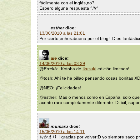
fácilmente con el inglés,no?
Espero alguna respuesta ^///^
esther
dice:
13/06/2010 a las 21:01
Por cierto,enhorabuena por el blog! :D es fantástic
ale
dice:
14/06/2010 a las 03:39
@Erreká: ¡Kotoba de
Ikusuki
edición limitada!
@tosh: Ahí te he pillao pensando cosas bonitas X
@NEO: ¡Felicidades!
@esther: Más o menos como en España, solo que 
acento raro completamente diferente. Difícil, supo
inumaru
dice:
15/06/2010 a las 14:11
おかえり！gracias por volver:D yo siempre saco pr