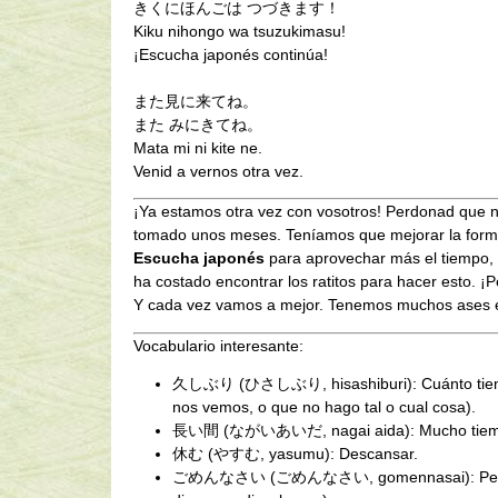
きくにほんごは つづきます！
Kiku nihongo wa tsuzukimasu!
¡Escucha japonés continúa!
また見に来てね。
また みにきてね。
Mata mi ni kite ne.
Venid a vernos otra vez.
¡Ya estamos otra vez con vosotros! Perdonad que
tomado unos meses. Teníamos que mejorar la form
Escucha japonés
para aprovechar más el tiempo,
ha costado encontrar los ratitos para hacer esto. ¡P
Y cada vez vamos a mejor. Tenemos muchos ases 
Vocabulario interesante:
久しぶり (ひさしぶり, hisashiburi): Cuánto tiem
nos vemos, o que no hago tal o cual cosa).
長い間 (ながいあいだ, nagai aida): Mucho tiem
休む (やすむ, yasumu): Descansar.
ごめんなさい (ごめんなさい, gomennasai): Perd